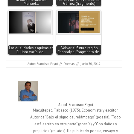
Manuel…
Gámez (fragmento).
Las dualidades esquivas en
Volver al futuro región
El libro vacío, de…
Chontalpa (fragmento de…
Autor:
Francisco Payró
//
Poemas
//
junio 30, 2012
About Francisco Payró
Macultepec, Tabasco (1975). Economista y escritor.
Autor de "Bajo el signo del relámpago" (poesía), "Todo
está escrito en otra parte" (poesía) y "Con daños y
prejuicios" (relatos). Ha publicado poesía, ensayo y