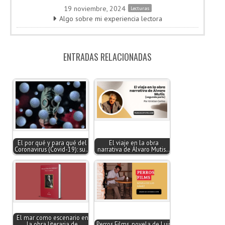
19 noviembre, 2024
Lecturas
Algo sobre mi experiencia lectora
ENTRADAS RELACIONADAS
El por qué y para qué del
El viaje en la obra
Coronavirus (Covid-19): su…
narrativa de Álvaro Mutis…
El mar como escenario en
la obra literaria de
Perros Films, novela de Luis