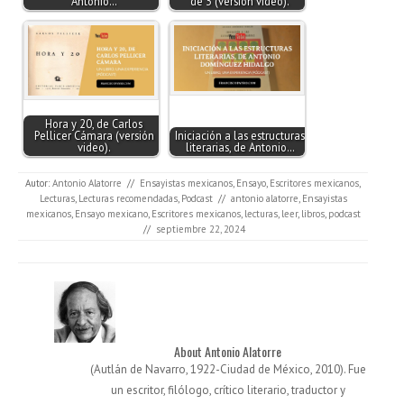
Antonio…
de 3 (versión video).
Hora y 20, de Carlos
Pellicer Cámara (versión
Iniciación a las estructuras
video).
literarias, de Antonio…
Autor:
Antonio Alatorre
//
Ensayistas mexicanos
,
Ensayo
,
Escritores mexicanos
,
Lecturas
,
Lecturas recomendadas
,
Podcast
//
antonio alatorre
,
Ensayistas
mexicanos
,
Ensayo mexicano
,
Escritores mexicanos
,
lecturas
,
leer
,
libros
,
podcast
//
septiembre 22, 2024
About Antonio Alatorre
(Autlán de Navarro, 1922-Ciudad de México, 2010). Fue
un escritor, filólogo, crítico literario, traductor y