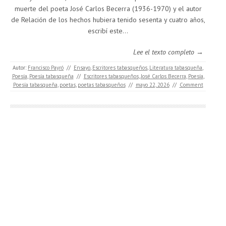
muerte del poeta José Carlos Becerra (1936-1970) y el autor
de Relación de los hechos hubiera tenido sesenta y cuatro años,
escribí este…
Lee el texto completo →
Autor:
Francisco Payró
//
Ensayo
,
Escritores tabasqueños
,
Literatura tabasqueña
,
Poesía
,
Poesía tabasqueña
//
Escritores tabasqueños
,
José Carlos Becerra
,
Poesía
,
Poesía tabasqueña
,
poetas
,
poetas tabasqueños
//
mayo 22, 2026
//
Comment