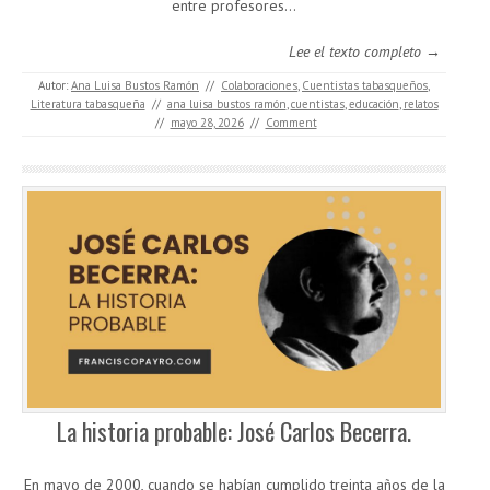
entre profesores...
Lee el texto completo →
Autor:
Ana Luisa Bustos Ramón
//
Colaboraciones
,
Cuentistas tabasqueños
,
Literatura tabasqueña
//
ana luisa bustos ramón
,
cuentistas
,
educación
,
relatos
//
mayo 28, 2026
//
Comment
La historia probable: José Carlos Becerra.
En mayo de 2000, cuando se habían cumplido treinta años de la