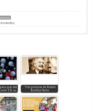
mericanos
Fernández.
 para qué del
Tres poemas de Rubén
Covid-19): su…
Bonifaz Nuño.