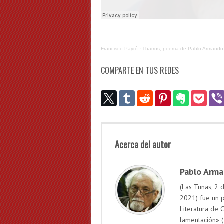
Francisco Payró
·
Tharros, poema de Pablo Armando
COMPARTE EN TUS REDES
Acerca del autor
Pablo Arm
(Las Tunas, 2
2021)​ fue un 
Literatura de 
lamentación» (