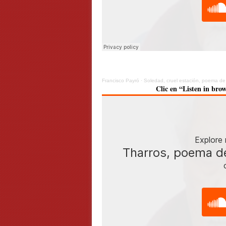
Francisco Payró
·
Soledad, cruel estación, poema d
Clic en “Listen in brow