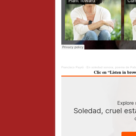
Francisco Payró
·
En soledad sonora, poema de Pab
Clic en “Listen in brow