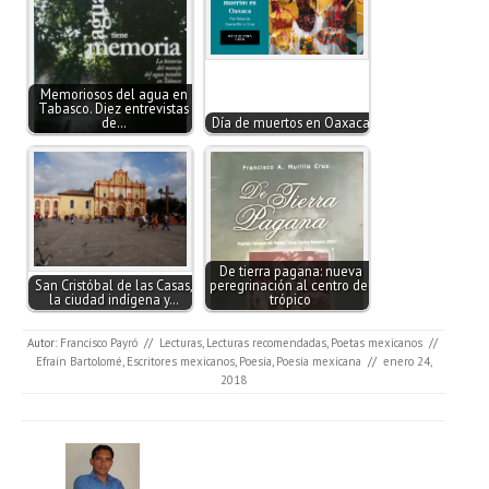
Memoriosos del agua en
Tabasco. Diez entrevistas
de…
Día de muertos en Oaxaca
De tierra pagana: nueva
San Cristóbal de las Casas,
peregrinación al centro del
la ciudad indígena y…
trópico
Autor:
Francisco Payró
//
Lecturas
,
Lecturas recomendadas
,
Poetas mexicanos
//
Efraín Bartolomé
,
Escritores mexicanos
,
Poesía
,
Poesía mexicana
//
enero 24,
2018