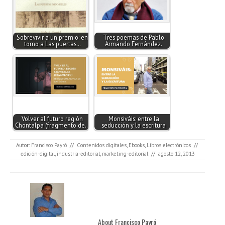
Sobrevivir a un premio: en
Tres poemas de Pablo
torno a Las puertas…
Armando Fernández.
Volver al futuro región
Monsiváis: entre la
Chontalpa (fragmento de…
seducción y la escritura
Autor:
Francisco Payró
//
Contenidos digitales
,
Ebooks
,
Libros electrónicos
//
edición-digital
,
industria-editorial
,
marketing-editorial
//
agosto 12, 2013
About Francisco Payró