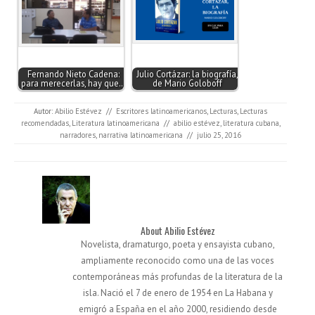
Fernando Nieto Cadena:
Julio Cortázar: la biografía,
para merecerlas, hay que…
de Mario Goloboff
Autor:
Abilio Estévez
//
Escritores latinoamericanos
,
Lecturas
,
Lecturas
recomendadas
,
Literatura latinoamericana
//
abilio estévez
,
literatura cubana
,
narradores
,
narrativa latinoamericana
//
julio 25, 2016
About Abilio Estévez
Novelista, dramaturgo, poeta y ensayista cubano,
ampliamente reconocido como una de las voces
contemporáneas más profundas de la literatura de la
isla. Nació el 7 de enero de 1954 en La Habana y
emigró a España en el año 2000, residiendo desde