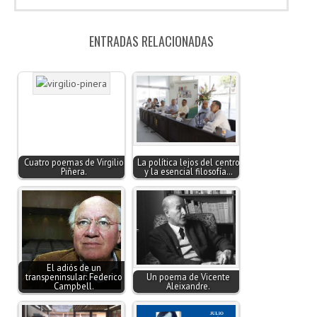
ENTRADAS RELACIONADAS
Cuatro poemas de Virgilio
La política lejos del centro
Piñera.
y la esencial filosofía…
El adiós de un
transpeninsular: Federico
Un poema de Vicente
Campbell.
Aleixandre.